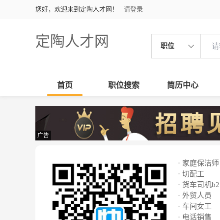
您好，欢迎来到定陶人才网！
请登录
定陶人才网
职位
首页
职位搜索
简历中心
广告
· 家庭保洁师
· 切配工
· 货车司机b2
· 外贸人员
· 车间女工
· 电话销售