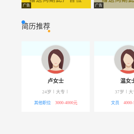
养殖工
山东富浩水产集
市场营销
广告
广告
叉车司机
济南征程物流有
市场营销
简历推荐
管理人员
济南宜众科技有
市场营销
销售经理
济南市中桂香流
市场营销
技术工程师
济南美华化工有
市场营销
CAD制图员
济南宜众科技有
市场营销
卢女士
温女
安全员
枣庄宏业建筑劳
市场营销
24岁
大专
37岁
大
普工
山东富浩水产集
市场营销
00元
其他职位
3000-4000元
文员
4000