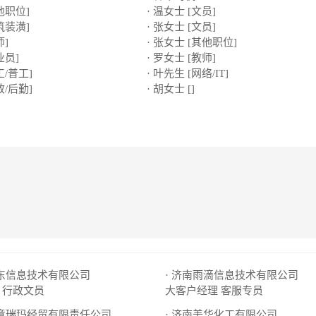
他职位]
· 温女士 [文员]
筑装潢]
· 张女士 [文员]
师]
· 张女士 [其他职位]
业员]
· 罗女士 [教师]
工/普工]
· 叶先生 [网络/IT]
政/后勤]
· 胡女士 []
泓东信息技术有限公司
· 济南雨滴信息技术有限公司
行政文员
大客户经理
客服专员
市意瑞玛经贸有限责任公司
· 济南美华化工有限公司