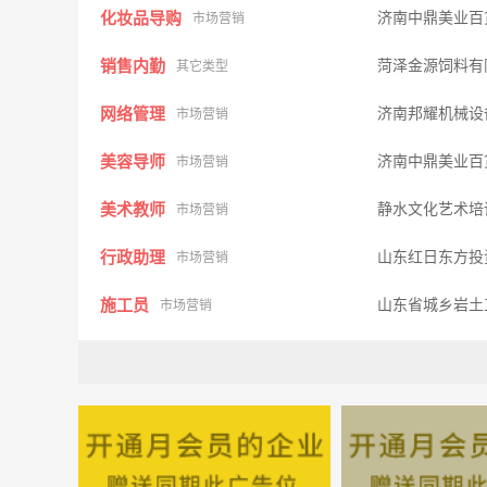
化妆品导购
济南中鼎美业百
市场营销
销售内勤
菏泽金源饲料有
其它类型
网络管理
济南邦耀机械设
市场营销
美容导师
济南中鼎美业百
市场营销
美术教师
静水文化艺术培
市场营销
行政助理
山东红日东方投
市场营销
施工员
山东省城乡岩土
市场营销
大客户经理
济南雨滴信息技
市场营销
保健大夫
济南市市中区双
市场营销
材料员
济南泉景建设工
市场营销