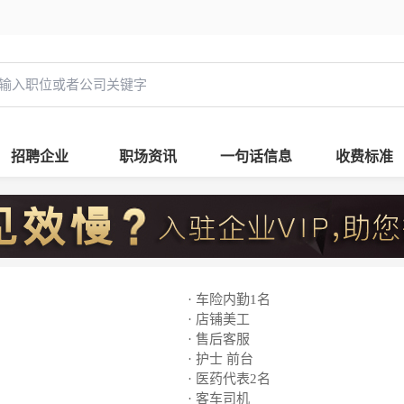
招聘企业
职场资讯
一句话信息
收费标准
· 车险内勤1名
· 店铺美工
· 售后客服
· 护士 前台
· 医药代表2名
· 客车司机