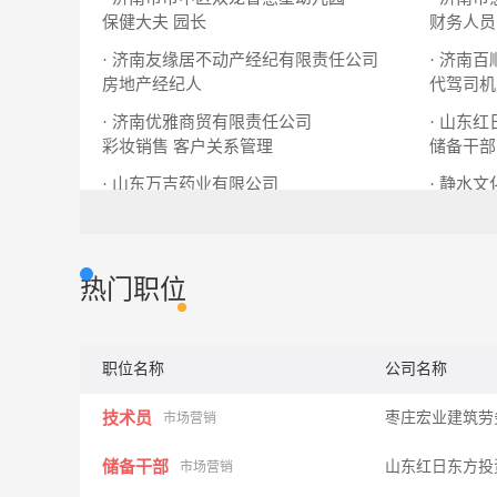
保健大夫
园长
财务人员
· 济南友缘居不动产经纪有限责任公司
· 济南
房地产经纪人
代驾司机
· 济南优雅商贸有限责任公司
· 山东
彩妆销售
客户关系管理
储备干部
· 山东万吉药业有限公司
· 静水
销售内勤
OTC销售代表
美术教师
热门职位
职位名称
公司名称
技术员
枣庄宏业建筑劳
市场营销
储备干部
山东红日东方投
市场营销