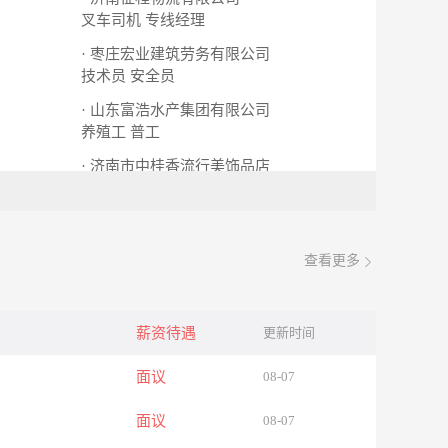
叉车司机
专线经理
· 枣庄宏业建筑劳务有限公司
技术员
安全员
· 山东富浩水产集团有限公司
养殖工
普工
· 济南市中桂香流行美饰品店
销售经理
导购
查看更多
薪资待遇
更新时间
面议
08-07
面议
08-07