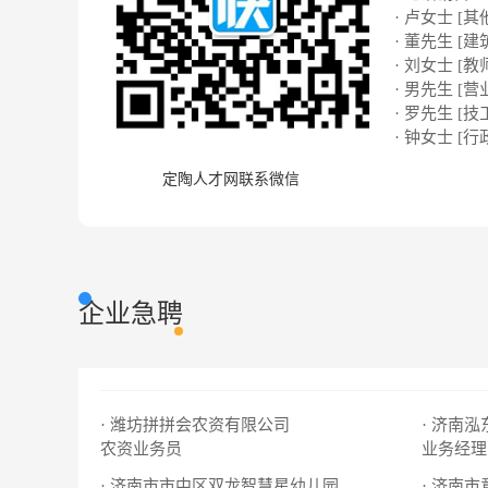
· 卢女士 [其
· 董先生 [建
· 刘女士 [教
· 男先生 [营
· 罗先生 [技
· 钟女士 [行
定陶人才网联系微信
企业急聘
· 潍坊拼拼会农资有限公司
· 济南
农资业务员
业务经理
· 济南市市中区双龙智慧星幼儿园
· 济南