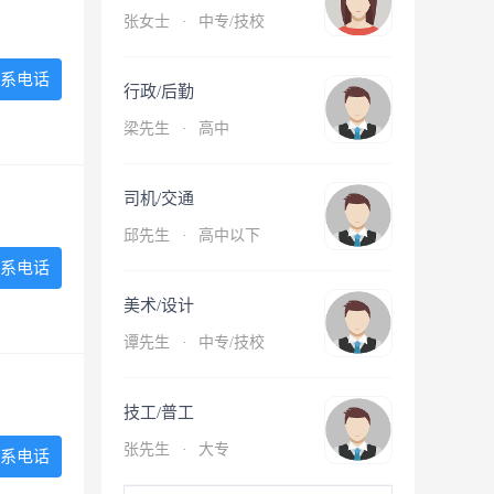
张女士
·
中专/技校
系电话
行政/后勤
梁先生
·
高中
司机/交通
邱先生
·
高中以下
系电话
美术/设计
谭先生
·
中专/技校
技工/普工
张先生
·
大专
系电话